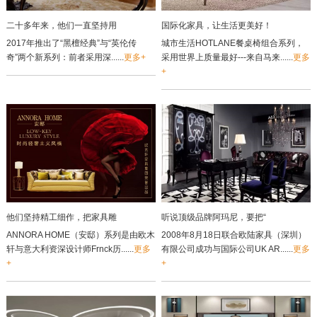
二十多年来，他们一直坚持用
国际化家具，让生活更美好！
2017年推出了“黑檀经典”与“英伦传
城市生活HOTLANE餐桌椅组合系列，
奇”两个新系列：前者采用深......
更多+
采用世界上质量最好---来自马来......
更多
+
他们坚持精工细作，把家具雕
听说顶级品牌阿玛尼，要把“
ANNORA HOME（安邸）系列是由欧木
2008年8月18日联合欧陆家具（深圳）
轩与意大利资深设计师Frnck历......
更多
有限公司成功与国际公司UK AR......
更多
+
+