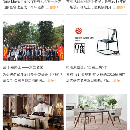
Nina Maya Interiors将有机会将一座陈
首次见到王冠这个名字，是在2017年的
旧的豪宅改造成一个年轻家......
更多+
一场设计论坛上，他爽快的分......
更多+
设计·在路上 ——东莞名家
拓璞原创设计“自在工坊”作
为促进名家具设计专业委员会（下称“名
素有“设计界奥斯卡”之称的2015德国红
设会”）会员单位之间的深......
更多+
点奖获奖名单近日揭晓。拓......
更多+